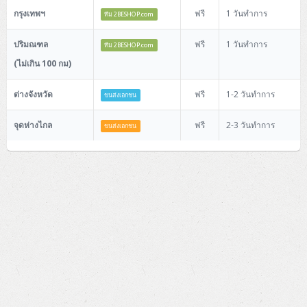
HP StoreVirtual 4130
DELL Storage SCv2020 (SAS)
IBM Storage v3700 (Fibre)
Wireless Solution
HP Network 1920 Series
Adobe Cloud
AutoDesk AutoCAD 2D/3D
กรุงเทพฯ
Computer Desktop (Micro PC)
ฟรี
1 วันทำการ
UPS
ทีม 2BESHOP.com
Rack 2U (2CPU E5)
DELL PowerEdge T20
Lenovo System x3500 M5
Lenovo System x3250 M5
IBM System x3550 M5
HP StoreEasy 1530 (Windows)
DELL PowerVault MD1400 (SAS)
HPE MSA 1040 (Fibre)
Firewall & Security
Cisco WLC CT2504 Pack
Microsoft Cloud
AutoDesk 3ds Max
Adobe Creative Cloud
Computer Desktop (SFF PC)
DELL Optiplex 3040 Micro
ปริมณฑล
ฟรี
1 วันทำการ
ทีม 2BESHOP.com
Line-Interactive
Support
DELL PowerEdge T130
HP ProLiant ML150 Gen9
Lenovo System x3250 M6
DELL PowerEdge R320
IBM System x3650 M5
HP StoreEasy 1430 (Windows)
HP MSA 2040 (Fibre)
(ไม่เกิน 100 กม)
Cisco Aironet 1700
Cyberoam
Microsoft Client
Microsoft Office 365
Computer Desktop (Tower PC)
DELL Optiplex 3046 Micro
DELL Optiplex 3046 SFF
True On-Line
APC Smart-UPS 750VA
How to Delivery
DELL PowerEdge T330
HPE ProLiant ML350 Gen11
DELL PowerEdge R230
DELL PowerEdge R430
DELL PowerEdge R530
DELL PowerVault MD3800F (16 FC)
ต่างจังหวัด
ฟรี
1-2 วันทำการ
FortiGate Next-Gen Firewall
ขนส่งเอกชน
Microsoft Server
Microsoft Azure
Windows 8.x
All-in-One (AIO)
Lenovo ThinkCentre M700 Tiny (MicroPC)
DELL Optiplex 5040 SFF
DELL Optiplex 3046 MT
APC Smart-UPS 750VA SMT
APC Smart-UPS On-Line 1K-10VA
How to Order
DELL PowerEdge R330
DELL PowerEdge R630
DELL PowerEdge R730
DELL EqualLogic PS4210E (10Gbps iSCSI)
จุดห่างไกล
ฟรี
2-3 วันทำการ
Cisco 1000 Series Firewall
ขนส่งเอกชน
VMWARE INFRASTRUCTURE
Windows 10
Windows Server
Workstation
DELL Optiplex 7040 SFF
DELL Optiplex 5040 MT
DELL Optiplex 3240
APC Smart-UPS 1000VA
HP ProLient DL320e Gen8
HP ProLient DL60 Gen9
HP ProLiant DL180 Gen9
How to Payment
DELL EqualLogic PS4100E (1Gbps iSCSI)
Cisco Secure Firewall 220
Hyper-Converged
Microsoft Office 2016
Microsoft Exchange (Mail)
vSphere
Notebook
Lenovo ThinkCentre S510
DELL Optiplex 7040 MT
DELL Optiplex 7440
Lenovo ThinkStation P310
APC Smart-UPS 1000VA SMT
HPE ProLient DL20 Gen11
HP ProLient DL360 Gen11
HP ProLiant DL380 Gen11
Contact us
Cisco 1200 Series Firewall
Kerio
Microsoft SQL (DB)
vCenter
vSAN
Monitor
HP ProDesk 400 G1 SFF
Lenovo ThinkCentre S510
Lenovo ThinkCentre S400z
Lenovo ThinkStation P500
11-12"
APC Smart-UPS 1000VA 2U
HPE ProLient DL145 Gen11
Kaspersky Endpoint Protection
Member
IBM Spectrum Accelerate
Kerio Control (Firewall)
Lenovo ThinkCentre M700
Lenovo ThinkCentre S500z
DELL Precision T3420 SFF
14"
DELL Monitor
Latitude E7270
APC Smart-UPS 1500VA
NetkaView Logger
About us
HPE StoreVirtual VSA
Kerio Connect (Mail)
HP ProDesk 280 G2 MT
DELL Precision T3620 MT
15" and up
Lenovo Monitor
ThinkPad x260
DELL Vostro 3459
APC Smart-UPS 1500VA SMT
Fortinet FortiAnalyzer
Full Site
HP ProDesk 400G2 MT
DELL Precision 7910
HP Monitor
Latitude E7450
DELL Precision M5510
APC Smart-UPS 1500VA 2U