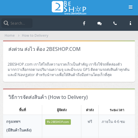
Navigation
Home
How to Delivery
Home
ส่งด่วน ส่งไว ต้อง 2BESHOP.COM
บทความดีๆ อ่านก่อนซื้อ
2BESHOP.com เราใส่ใจถึงความรวดเร็วเป็นสำคัญ เราจึงใช้รถที่คล่องตัว
ทำไมต้องใช้ SERVER ไม่ใช้ PC
SERVER
มากกว่าเลือกรถตามปริมาณความจุ และมีระบบ GPS ติดตามรถส่งสินค้าทุกคัน
และมี Navigator สำหรับนำทางเพื่อให้สินค้าถึงมือท่านโดยเร็วที่สุด
ใช้ SERVER ประกอบไม่ได้เหรอ
Tower (1CPU)
Storage
เลือก PC เลือกอย่างไร
Tower (1CPU E5)
Lenovo System x3100 M5
วิธีการจัดส่งสินค้า (How to Delivery)
Network Attached Storage (NAS)
Network
Tower (2CPU)
Lenovo ThinkServer TS140
HPE ProLiant ML110 Gen11
พื้นที่
ผู้จัดส่ง
ค่าส่ง
ระยะเวลา
Direct Attached Storage (DAS)
QNAP TS Series
Core and Distribution Switches
Software
กรุงเทพฯ
ฟรี
ภายใน 4-6 ชม
ทีม 2BESHOP.com
Rack 1U (1CPU E3)
HPE ProLiant ML10 Gen9
DELL PowerEdge T430
Storage Area Network (SAN)
HP StoreVirtual 4330
IBM Storage v3700 (SAS)
Access Switches (L2-L3)
AutoDesk
Device
(มีสินค้าในคลัง)
Rack 1U (1CPU E5)
HPE ProLiant ML30 Gen9
DELL PowerEdge T630
Lenovo ThinkServer RS140