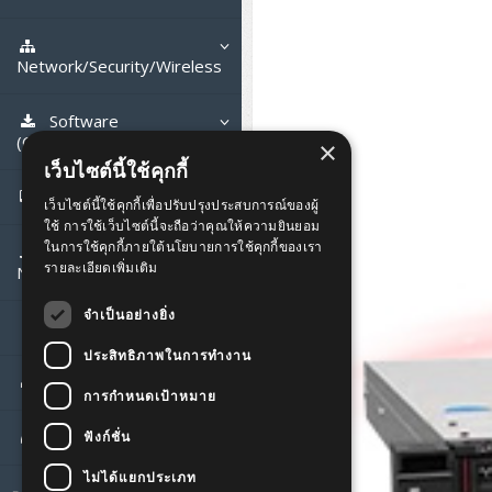
Tower (1CPU)
HPE ProLiant MicroServer
Gen11
Network Attached Storage (NAS)
Tower (2CPU)
HPE ProLiant ML110 Gen11
Network/Security/Wireless
Lenovo ThinkSystem ST45 V3
Storage Area Network (SAN)
NetApp AFF A200 All Flash
Rack 1U (1CPU)
DELL EMC PowerEdge T560
Core and Distribution Switches
Software
Lenovo ThinkSystem ST50 V2
QNAP TS Series
NetApp AFF A200 All Flash
(Cloud,Microsoft,Backup)
×
Rack 1U (2CPU)
HPE ProLiant ML350 Gen11
Lenovo ThinkSystem SR250 V2
Access Switches Enterprise (L2-
Cisco Catalyst 9300L
เว็บไซต์นี้ใช้คุกกี้
Lenovo ThinkSystem ST250 V2
L3)
Synology DS Tower
IBM FS5015
Microsoft Cloud
Desktop/Workstation
เว็บไซต์นี้ใช้คุกกี้เพื่อปรับปรุงประสบการณ์ของผู้
Rack 2U (2CPU Hi-end)
Lenovo ThinkSystem ST550
Lenovo ThinkSystem SR250 V3
Lenovo ThinkSystem SR630 V4
ใช้ การใช้เว็บไซต์นี้จะถือว่าคุณให้ความยินยอม
HPE ProLiant ML30 Gen11
Access Switches Small Business
HPE MSA 2060 Storage
Cisco Catalyst 9200L(Basic L2)
Microsoft Client
Microsoft 365 (รายปี)
ในการใช้คุกกี้ภายใต้นโยบายการใช้คุกกี้ของเรา
DELL PC
Hyper-Converged
(L2-L3)
Lenovo ThinkSystem ST650 V2
DELL EMC PowerEdge R260
Lenovo ThinkSystem SR645
Lenovo ThinkSystem SR650 V2
รายละเอียดเพิ่มเติม
Notebook/Laptop/Tablet
DELL EMC PowerEdge T160
Cisco Catalyst 1000(Basic L2)
Microsoft Server & App
Microsoft Azure
Windows 11
DELL ALL-IN-ONE
DELL Pro Micro QCM1250
Router
DELL EMC PowerEdge R360
DELL EMC PowerEdge R450
DELL EMC PowerEdge R7525
DELL EMC vSAN Solution
HPE Networking Instant On
จำเป็นอย่างยิ่ง
DELL Notebook
DELL EMC PowerEdge T360
1930
UPS/Rack Cabinet
HPE Aruba Networking 2930F
Virtualization Infrastructure
Microsoft Office
Windows Server
Asus PC
DELL Pro Tower QCT1250
DELL EC24250 AIO
CCTV & Conference
HPE ProLiant DL20 Gen11
DELL EMC PowerEdge R470
DELL EMC PowerEdge R770
Preview DELL EMC VxRail
H3C MSR810
ประสิทธิภาพในการทำงาน
ASUS Notebook
DELL Pro 13 Premium
HPE Aruba Networking 2530
UPS สำหรับ Server/Network
Cisco Meraki MS (Cloud
Printer/Scanner
Backup Virtualization
Microsoft SQL (DB)
vSphere
Asus ALL-IN-ONE
DELL Pro Tower Essential
DELL Pro 24 AIO QC24251
Asus ExpertCenter
PA13250
การกำหนดเป้าหมาย
Accessories
HPE ProLiant DL145 Gen11
DELL EMC PowerEdge R670
HPE ProLiant DL380 Gen11
Access Switch)
H3C MSR830
Cisco Webex
QVT1260
Lenovo Notebook
Asus ExpertBook
Cisco CBS110 (L2)
UPS สำหรับ Server แบบ True On-
APC Smart-UPS 750-3KVA with
Dot Matrix
Hyper-Converged
vCenter
Veeam Backup & Replication
Projector
ฟังก์ชั่น
Lenovo PC
DELL Pro 24 AIO Plus QB2450
Asus ExpertCenter D5
ASUS ExpertCenter AIO P44
DELL Pro 14 Premium
Line
SmartConnect
Wireless Solution
HPE ProLiant DL320 Gen11
DELL EMC PowerEdge R660xs
HPE ProLiant DL385 Gen11
Cisco Meraki MT (Cloud-
Huawei AR
Logitech Conference
PANDUIT Copper Cable
DELL Pro Micro Plus QBM1250
PA14250
HP Notebook
Asus ExpertBook B1
ThinkPad L13 Gen2
Managed Sensors)
Cisco CBS220 (L2)
ไม่ได้แยกประเภท
All-In-One Printer
Fujitsu Dot Matrix
Cloud Graphic Design
VMware Virtual SAN (vSAN)
Business Projector
Lenovo ALL-IN-ONE
Asus ExpertCenter D7
ThinkCentre M70q Tiny Gen5