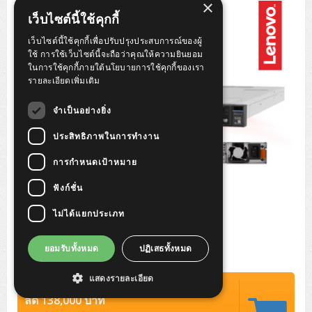
×
Tower (1CPU)
HPE ProLiant MicroServer Gen11
Network Attached Storage (NAS)
Network/Security/Wireless
เว็บไซต์นี้ใช้คุกกี้
Tower (2CPU)
Lenovo ThinkSystem ST45 V3
HPE ProLiant ML110 Gen11
เว็บไซต์นี้ใช้คุกกี้เพื่อปรับปรุงประสบการณ์ของผู้
Storage Area Network (SAN)
NetApp AFF A200 All Flash
Core and Distribution Switches
Software (Cloud,Microsoft,Backup)
ใช้ การใช้เว็บไซต์นี้จะถือว่าคุณให้ความยินยอม
ในการใช้คุกกี้ภายใต้นโยบายการใช้คุกกี้ของเรา
Rack 1U (1CPU)
Lenovo ThinkSystem ST50 V2
DELL EMC PowerEdge T560
QNAP TS Series
NetApp AFF A200 All Flash
Access Switches Enterprise (L2-L3)
Cisco Catalyst 9300L
รายละเอียดเพิ่มเติม
Microsoft Cloud
Desktop/Workstation
Rack 1U (2CPU)
Lenovo ThinkSystem ST250 V2
HPE ProLiant ML350 Gen11
Lenovo ThinkSystem SR250 V2
Synology DS Tower
IBM FS5015
Access Switches Small Business (L2-L3)
Cisco Catalyst 9200L(Basic L2)
จำเป็นอย่างยิ่ง
Microsoft Client
Microsoft 365 (รายปี)
DELL PC
Notebook/Laptop/Tablet
Rack 2U (2CPU Hi-end)
HPE ProLiant ML30 Gen11
Lenovo ThinkSystem ST550
Lenovo ThinkSystem SR250 V3
Lenovo ThinkSystem SR630 V4
ประสิทธิภาพในการทำงาน
HPE MSA 2060 Storage
Router
Cisco Catalyst 1000(Basic L2)
HPE Networking Instant On 1930
Microsoft Server & App
Microsoft Azure
Windows 11
DELL ALL-IN-ONE
DELL Pro Micro QCM1250
DELL Notebook
UPS/Rack Cabinet
การกำหนดเป้าหมาย
Hyper-Converged
DELL EMC PowerEdge T160
Lenovo ThinkSystem ST650 V2
DELL EMC PowerEdge R260
Lenovo ThinkSystem SR645
Lenovo ThinkSystem SR650 V2
CCTV & Conference
HPE Aruba Networking 2930F
HPE Aruba Networking 2530
H3C MSR810
Virtualization Infrastructure
Microsoft Office
Windows Server
Asus PC
DELL Pro Tower QCT1250
DELL EC24250 AIO
ASUS Notebook
DELL Pro 13 Premium PA13250
ฟังก์ชั่น
UPS สำหรับ Server/Network
Printer/Scanner
DELL EMC PowerEdge T360
DELL EMC PowerEdge R360
DELL EMC PowerEdge R450
DELL EMC PowerEdge R7525
DELL EMC vSAN Solution
Accessories
Cisco Meraki MS (Cloud Access Switch)
Cisco CBS110 (L2)
H3C MSR830
Cisco Webex
Backup Virtualization
Microsoft SQL (DB)
vSphere
Asus ALL-IN-ONE
DELL Pro Tower Essential QVT1260
DELL Pro 24 AIO QC24251
Asus ExpertCenter
ไม่ได้แยกประเภท
Lenovo Notebook
DELL Pro 14 Premium PA14250
Asus ExpertBook
UPS สำหรับ Server แบบ True On-Line
APC Smart-UPS 750-3KVA with SmartConnect
Dot Matrix
Projector
HPE ProLiant DL20 Gen11
DELL EMC PowerEdge R470
DELL EMC PowerEdge R770
Preview DELL EMC VxRail
Wireless Solution
Cisco Meraki MT (Cloud-Managed Sensors)
Cisco CBS220 (L2)
Huawei AR
Logitech Conference
PANDUIT Copper Cable
Hyper-Converged
vCenter
Veeam Backup & Replication
Lenovo PC
DELL Pro Micro Plus QBM1250
DELL Pro 24 AIO Plus QB2450
Asus ExpertCenter D5
ASUS ExpertCenter AIO P44
HP Notebook
DELL Pro 14 Essential PV14250
Asus ExpertBook B1
ThinkPad L13 Gen2
ยอมรับทั้งหมด
ปฏิเสธทั้งหมด
UPS สำหรับ Client
APC Smart-UPS 750-10KVA
APC Easy UPS On-Line SRV
All-In-One Printer
Fujitsu Dot Matrix
HPE ProLiant DL145 Gen11
DELL EMC PowerEdge R670
HPE ProLiant DL380 Gen11
Business Projector
Support
Firewall & Security
Cisco Meraki MV (Cloud-Managed Smart Cameras)
Cisco CBS250 (L2)
ZYXEL Nebula
Polycom RealPresence Group
PANDUIT RJ45 Modular Jack
HPE Networking Instant On
Cloud Graphic Design
VMware Virtual SAN (vSAN)
Lenovo ALL-IN-ONE
DELL Pro Tower Plus QBT1250
Asus ExpertCenter D7
ThinkCentre M70q Tiny Gen5
Workstation Notebook
DELL Pro 14 Essential PV14255
Asus ExpertBook B3
ThinkPad L13 Gen5
ProBook 440 G10
แสดงรายละเอียด
UPS สำหรับ Data Center
Eaton 5P
APC Smart-UPS On-Line SRT (LCD)
APC Back-UPS
Scanner Enterprise
EPSON LQ
Canon
ปรกติ 497,900 บาท
HPE ProLiant DL320 Gen11
DELL EMC PowerEdge R660xs
HPE ProLiant DL385 Gen11
EPSON Business Projector EB Series
How to Delivery
Cisco CBS350 (L3)
HikVision
PANDUIT Patch Panels (Unload)
Ruckus Wireless R Series
Cisco Meraki MX (Cloud Firewall Solution)
Cloud Antivirus
IBM Spectrum Accelerate
AutoDesk AutoCAD 2D/3D
ลด 138,000 บาท
MSI PC
DELL Pro Slim Plus QBS1250
ThinkCentre M70t Gen5 (Intel)
ThinkCentre V50a 21.5 นิ้ว
Microsoft Notebook
DELL Pro 14 Plus PB14250
Asus ExpertBook B5 Flip
ThinkPad L13 Gen6
ProBook 440 G11
DELL Pro Max 14 MC14250
Rack Cabinet
Eaton 5PX (เพิ่มแบตได้)
APC Smart-UPS Lithium Ion
APC Easy UPS BV
Vertiv Liebert ITA2