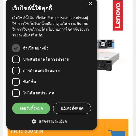
×
Tower (1CPU)
HPE ProLiant MicroServer Gen11
Network Attached Storage (NAS)
Network/Security/Wireless
เว็บไซต์นี้ใช้คุกกี้
Tower (2CPU)
Lenovo ThinkSystem ST45 V3
HPE ProLiant ML110 Gen11
เว็บไซต์นี้ใช้คุกกี้เพื่อปรับปรุงประสบการณ์ของผู้
Storage Area Network (SAN)
NetApp AFF A200 All Flash
Core and Distribution Switches
Software (Cloud,Microsoft,Backup)
ใช้ การใช้เว็บไซต์นี้จะถือว่าคุณให้ความยินยอม
ในการใช้คุกกี้ภายใต้นโยบายการใช้คุกกี้ของเรา
Rack 1U (1CPU)
Lenovo ThinkSystem ST50 V2
DELL EMC PowerEdge T560
QNAP TS Series
NetApp AFF A200 All Flash
Access Switches Enterprise (L2-L3)
Cisco Catalyst 9300L
รายละเอียดเพิ่มเติม
Microsoft Cloud
Desktop/Workstation
Rack 1U (2CPU)
Lenovo ThinkSystem ST250 V2
HPE ProLiant ML350 Gen11
Lenovo ThinkSystem SR250 V2
Synology DS Tower
IBM FS5015
Access Switches Small Business (L2-L3)
Cisco Catalyst 9200L(Basic L2)
จำเป็นอย่างยิ่ง
Microsoft Client
Microsoft 365 (รายปี)
DELL PC
Notebook/Laptop/Tablet
Rack 2U (2CPU Hi-end)
HPE ProLiant ML30 Gen11
Lenovo ThinkSystem ST550
Lenovo ThinkSystem SR250 V3
Lenovo ThinkSystem SR630 V4
ประสิทธิภาพในการทำงาน
HPE MSA 2060 Storage
Router
Cisco Catalyst 1000(Basic L2)
HPE Networking Instant On 1930
Microsoft Server & App
Microsoft Azure
Windows 11
DELL ALL-IN-ONE
DELL Pro Micro QCM1250
DELL Notebook
UPS/Rack Cabinet
การกำหนดเป้าหมาย
Hyper-Converged
DELL EMC PowerEdge T160
Lenovo ThinkSystem ST650 V2
DELL EMC PowerEdge R260
Lenovo ThinkSystem SR645
Lenovo ThinkSystem SR650 V2
CCTV & Conference
HPE Aruba Networking 2930F
HPE Aruba Networking 2530
H3C MSR810
Virtualization Infrastructure
Microsoft Office
Windows Server
Asus PC
DELL Pro Tower QCT1250
DELL EC24250 AIO
ASUS Notebook
DELL Pro 13 Premium PA13250
ฟังก์ชั่น
UPS สำหรับ Server/Network
Printer/Scanner
DELL EMC PowerEdge T360
DELL EMC PowerEdge R360
DELL EMC PowerEdge R450
DELL EMC PowerEdge R7525
DELL EMC vSAN Solution
Accessories
Cisco Meraki MS (Cloud Access Switch)
Cisco CBS110 (L2)
H3C MSR830
Cisco Webex
Backup Virtualization
Microsoft SQL (DB)
vSphere
Asus ALL-IN-ONE
DELL Pro Tower Essential QVT1260
DELL Pro 24 AIO QC24251
Asus ExpertCenter
ไม่ได้แยกประเภท
Lenovo Notebook
DELL Pro 14 Premium PA14250
Asus ExpertBook
UPS สำหรับ Server แบบ True On-Line
APC Smart-UPS 750-3KVA with SmartConnect
Dot Matrix
Projector
HPE ProLiant DL20 Gen11
DELL EMC PowerEdge R470
DELL EMC PowerEdge R770
Preview DELL EMC VxRail
Wireless Solution
Cisco Meraki MT (Cloud-Managed Sensors)
Cisco CBS220 (L2)
Huawei AR
Logitech Conference
PANDUIT Copper Cable
Hyper-Converged
vCenter
Veeam Backup & Replication
Lenovo PC
DELL Pro Micro Plus QBM1250
DELL Pro 24 AIO Plus QB2450
Asus ExpertCenter D5
ASUS ExpertCenter AIO P44
HP Notebook
DELL Pro 14 Essential PV14250
Asus ExpertBook B1
ThinkPad L13 Gen2
ยอมรับทั้งหมด
ปฏิเสธทั้งหมด
UPS สำหรับ Client
APC Smart-UPS 750-10KVA
APC Easy UPS On-Line SRV
All-In-One Printer
Fujitsu Dot Matrix
HPE ProLiant DL145 Gen11
DELL EMC PowerEdge R670
HPE ProLiant DL380 Gen11
Business Projector
Support
Firewall & Security
Cisco Meraki MV (Cloud-Managed Smart Cameras)
Cisco CBS250 (L2)
ZYXEL Nebula
Polycom RealPresence Group
PANDUIT RJ45 Modular Jack
HPE Networking Instant On
Cloud Graphic Design
VMware Virtual SAN (vSAN)
Lenovo ALL-IN-ONE
DELL Pro Tower Plus QBT1250
Asus ExpertCenter D7
ThinkCentre M70q Tiny Gen5
Workstation Notebook
DELL Pro 14 Essential PV14255
Asus ExpertBook B3
ThinkPad L13 Gen5
ProBook 440 G10
แสดงรายละเอียด
UPS สำหรับ Data Center
Eaton 5P
APC Smart-UPS On-Line SRT (LCD)
APC Back-UPS
Scanner Enterprise
EPSON LQ
Canon
ปรกติ 175,000 บาท
HPE ProLiant DL320 Gen11
DELL EMC PowerEdge R660xs
HPE ProLiant DL385 Gen11
EPSON Business Projector EB Series
How to Delivery
Cisco CBS350 (L3)
HikVision
PANDUIT Patch Panels (Unload)
Ruckus Wireless R Series
Cisco Meraki MX (Cloud Firewall Solution)
Cloud Antivirus
IBM Spectrum Accelerate
AutoDesk AutoCAD 2D/3D
ลด 19,500 บาท
MSI PC
DELL Pro Slim Plus QBS1250
ThinkCentre M70t Gen5 (Intel)
ThinkCentre V50a 21.5 นิ้ว
Microsoft Notebook
DELL Pro 14 Plus PB14250
Asus ExpertBook B5 Flip
ThinkPad L13 Gen6
ProBook 440 G11
DELL Pro Max 14 MC14250
Rack Cabinet
Eaton 5PX (เพิ่มแบตได้)
APC Smart-UPS Lithium Ion
APC Easy UPS BV
Vertiv Liebert ITA2