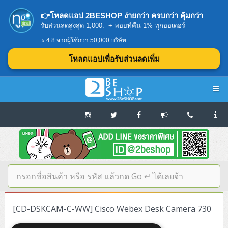
👉โหลดแอป 2BESHOP ง่ายกว่า ครบกว่า คุ้มกว่า
รับส่วนลดสูงสุด 1,000.- + พอยท์คืน 1% ทุกออเดอร์
⭐ 4.8 จากผู้ใช้กว่า 50,000 บริษัท
โหลดแอปเพื่อรับส่วนลดเพิ่ม
Navigation
Home
บทความดีๆ อ่านก่อนซื้อ
SERVER
[CD-DSKCAM-C-WW] Cisco Webex Desk Camera 730
Tower (1CPU E3)
Storage Disk/Tape (SAN,NAS,DAS)