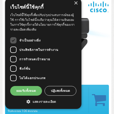
×
Tower (1CPU)
HPE ProLiant MicroServer Gen11
Network Attached Storage (NAS)
Network/Security/Wireless
เว็บไซต์นี้ใช้คุกกี้
Tower (2CPU)
Lenovo ThinkSystem ST45 V3
HPE ProLiant ML110 Gen11
เว็บไซต์นี้ใช้คุกกี้เพื่อปรับปรุงประสบการณ์ของผู้
Storage Area Network (SAN)
NetApp AFF A200 All Flash
Core and Distribution Switches
Software (Cloud,Microsoft,Backup)
ใช้ การใช้เว็บไซต์นี้จะถือว่าคุณให้ความยินยอม
ในการใช้คุกกี้ภายใต้นโยบายการใช้คุกกี้ของเรา
Rack 1U (1CPU)
Lenovo ThinkSystem ST50 V2
DELL EMC PowerEdge T560
QNAP TS Series
NetApp AFF A200 All Flash
Access Switches Enterprise (L2-L3)
Cisco Catalyst 9300L
รายละเอียดเพิ่มเติม
Microsoft Cloud
Desktop/Workstation
Rack 1U (2CPU)
Lenovo ThinkSystem ST250 V2
HPE ProLiant ML350 Gen11
Lenovo ThinkSystem SR250 V2
Synology DS Tower
IBM FS5015
Access Switches Small Business (L2-L3)
Cisco Catalyst 9200L(Basic L2)
จำเป็นอย่างยิ่ง
Microsoft Client
Microsoft 365 (รายปี)
DELL PC
Notebook/Laptop/Tablet
Rack 2U (2CPU Hi-end)
HPE ProLiant ML30 Gen11
Lenovo ThinkSystem ST550
Lenovo ThinkSystem SR250 V3
Lenovo ThinkSystem SR630 V4
ประสิทธิภาพในการทำงาน
HPE MSA 2060 Storage
Router
Cisco Catalyst 1000(Basic L2)
HPE Networking Instant On 1930
Microsoft Server & App
Microsoft Azure
Windows 11
DELL ALL-IN-ONE
DELL Pro Micro QCM1250
DELL Notebook
UPS/Rack Cabinet
การกำหนดเป้าหมาย
Hyper-Converged
DELL EMC PowerEdge T160
Lenovo ThinkSystem ST650 V2
DELL EMC PowerEdge R260
Lenovo ThinkSystem SR645
Lenovo ThinkSystem SR650 V2
CCTV & Conference
HPE Aruba Networking 2930F
HPE Aruba Networking 2530
H3C MSR810
Virtualization Infrastructure
Microsoft Office
Windows Server
Asus PC
DELL Pro Tower QCT1250
DELL EC24250 AIO
ASUS Notebook
DELL Pro 13 Premium PA13250
ฟังก์ชั่น
UPS สำหรับ Server/Network
Printer/Scanner
DELL EMC PowerEdge T360
DELL EMC PowerEdge R360
DELL EMC PowerEdge R450
DELL EMC PowerEdge R7525
DELL EMC vSAN Solution
Accessories
Cisco Meraki MS (Cloud Access Switch)
Cisco CBS110 (L2)
H3C MSR830
Cisco Webex
Backup Virtualization
Microsoft SQL (DB)
vSphere
Asus ALL-IN-ONE
DELL Pro Tower Essential QVT1260
DELL Pro 24 AIO QC24251
Asus ExpertCenter
ไม่ได้แยกประเภท
Lenovo Notebook
DELL Pro 14 Premium PA14250
Asus ExpertBook
UPS สำหรับ Server แบบ True On-Line
APC Smart-UPS 750-3KVA with SmartConnect
Dot Matrix
Projector
HPE ProLiant DL20 Gen11
DELL EMC PowerEdge R470
DELL EMC PowerEdge R770
Preview DELL EMC VxRail
Wireless Solution
Cisco Meraki MT (Cloud-Managed Sensors)
Cisco CBS220 (L2)
Huawei AR
Logitech Conference
PANDUIT Copper Cable
Hyper-Converged
vCenter
Veeam Backup & Replication
Lenovo PC
DELL Pro Micro Plus QBM1250
DELL Pro 24 AIO Plus QB2450
Asus ExpertCenter D5
ASUS ExpertCenter AIO P44
ปรกติ 10,600 บาท
HP Notebook
DELL Pro 14 Essential PV14250
Asus ExpertBook B1
ThinkPad L13 Gen2
ยอมรับทั้งหมด
ปฏิเสธทั้งหมด
UPS สำหรับ Client
APC Smart-UPS 750-10KVA
APC Easy UPS On-Line SRV
All-In-One Printer
Fujitsu Dot Matrix
HPE ProLiant DL145 Gen11
DELL EMC PowerEdge R670
HPE ProLiant DL380 Gen11
Business Projector
ลด 5,300 บาท
Support
Firewall & Security
Cisco Meraki MV (Cloud-Managed Smart Cameras)
Cisco CBS250 (L2)
ZYXEL Nebula
Polycom RealPresence Group
PANDUIT RJ45 Modular Jack
HPE Networking Instant On
Cloud Graphic Design
VMware Virtual SAN (vSAN)
Lenovo ALL-IN-ONE
DELL Pro Tower Plus QBT1250
Asus ExpertCenter D7
ThinkCentre M70q Tiny Gen5
Workstation Notebook
DELL Pro 14 Essential PV14255
Asus ExpertBook B3
ThinkPad L13 Gen5
ProBook 440 G10
เหลือ 5,300.-
แสดงรายละเอียด
UPS สำหรับ Data Center
Eaton 5P
APC Smart-UPS On-Line SRT (LCD)
APC Back-UPS
Scanner Enterprise
EPSON LQ
Canon
HPE ProLiant DL320 Gen11
DELL EMC PowerEdge R660xs
HPE ProLiant DL385 Gen11
EPSON Business Projector EB Series
How to Delivery
Cisco CBS350 (L3)
HikVision
PANDUIT Patch Panels (Unload)
Ruckus Wireless R Series
Cisco Meraki MX (Cloud Firewall Solution)
Cloud Antivirus
IBM Spectrum Accelerate
AutoDesk AutoCAD 2D/3D
MSI PC
DELL Pro Slim Plus QBS1250
ThinkCentre M70t Gen5 (Intel)
ThinkCentre V50a 21.5 นิ้ว
รับคะแนน 106 คะแนน
Microsoft Notebook
DELL Pro 14 Plus PB14250
Asus ExpertBook B5 Flip
ThinkPad L13 Gen6
ProBook 440 G11
DELL Pro Max 14 MC14250
Rack Cabinet
Eaton 5PX (เพิ่มแบตได้)
APC Smart-UPS Lithium Ion
APC Easy UPS BV
Vertiv Liebert ITA2