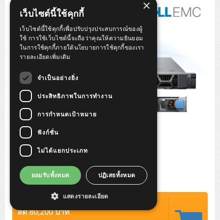
×
Tower (1CPU)
HPE ProLiant MicroServer Gen11
Network Attached Storage (NAS)
Network/Security/Wireless
เว็บไซต์นี้ใช้คุกกี้
Tower (2CPU)
Lenovo ThinkSystem ST45 V3
HPE ProLiant ML110 Gen11
เว็บไซต์นี้ใช้คุกกี้เพื่อปรับปรุงประสบการณ์ของผู้
Storage Area Network (SAN)
NetApp AFF A200 All Flash
Core and Distribution Switches
Software (Cloud,Microsoft,Backup)
ใช้ การใช้เว็บไซต์นี้จะถือว่าคุณให้ความยินยอม
ในการใช้คุกกี้ภายใต้นโยบายการใช้คุกกี้ของเรา
Rack 1U (1CPU)
Lenovo ThinkSystem ST50 V2
DELL EMC PowerEdge T560
QNAP TS Series
NetApp AFF A200 All Flash
Access Switches Enterprise (L2-L3)
Cisco Catalyst 9300L
รายละเอียดเพิ่มเติม
Microsoft Cloud
Desktop/Workstation
Rack 1U (2CPU)
Lenovo ThinkSystem ST250 V2
HPE ProLiant ML350 Gen11
Lenovo ThinkSystem SR250 V2
Synology DS Tower
IBM FS5015
Access Switches Small Business (L2-L3)
Cisco Catalyst 9200L(Basic L2)
จำเป็นอย่างยิ่ง
Microsoft Client
Microsoft 365 (รายปี)
DELL PC
Notebook/Laptop/Tablet
Rack 2U (2CPU Hi-end)
HPE ProLiant ML30 Gen11
Lenovo ThinkSystem ST550
Lenovo ThinkSystem SR250 V3
Lenovo ThinkSystem SR630 V4
ประสิทธิภาพในการทำงาน
HPE MSA 2060 Storage
Router
Cisco Catalyst 1000(Basic L2)
HPE Networking Instant On 1930
Microsoft Server & App
Microsoft Azure
Windows 11
DELL ALL-IN-ONE
DELL Pro Micro QCM1250
DELL Notebook
UPS/Rack Cabinet
การกำหนดเป้าหมาย
Hyper-Converged
DELL EMC PowerEdge T160
Lenovo ThinkSystem ST650 V2
DELL EMC PowerEdge R260
Lenovo ThinkSystem SR645
Lenovo ThinkSystem SR650 V2
CCTV & Conference
HPE Aruba Networking 2930F
HPE Aruba Networking 2530
H3C MSR810
Virtualization Infrastructure
Microsoft Office
Windows Server
Asus PC
DELL Pro Tower QCT1250
DELL EC24250 AIO
ASUS Notebook
DELL Pro 13 Premium PA13250
ฟังก์ชั่น
UPS สำหรับ Server/Network
Printer/Scanner
DELL EMC PowerEdge T360
DELL EMC PowerEdge R360
DELL EMC PowerEdge R450
DELL EMC PowerEdge R7525
DELL EMC vSAN Solution
Accessories
Cisco Meraki MS (Cloud Access Switch)
Cisco CBS110 (L2)
H3C MSR830
Cisco Webex
Backup Virtualization
Microsoft SQL (DB)
vSphere
Asus ALL-IN-ONE
DELL Pro Tower Essential QVT1260
DELL Pro 24 AIO QC24251
Asus ExpertCenter
ไม่ได้แยกประเภท
Lenovo Notebook
DELL Pro 14 Premium PA14250
Asus ExpertBook
UPS สำหรับ Server แบบ True On-Line
APC Smart-UPS 750-3KVA with SmartConnect
Dot Matrix
Projector
HPE ProLiant DL20 Gen11
DELL EMC PowerEdge R470
DELL EMC PowerEdge R770
Preview DELL EMC VxRail
Wireless Solution
Cisco Meraki MT (Cloud-Managed Sensors)
Cisco CBS220 (L2)
Huawei AR
Logitech Conference
PANDUIT Copper Cable
Hyper-Converged
vCenter
Veeam Backup & Replication
Lenovo PC
DELL Pro Micro Plus QBM1250
DELL Pro 24 AIO Plus QB2450
Asus ExpertCenter D5
ASUS ExpertCenter AIO P44
HP Notebook
DELL Pro 14 Essential PV14250
Asus ExpertBook B1
ThinkPad L13 Gen2
ยอมรับทั้งหมด
ปฏิเสธทั้งหมด
UPS สำหรับ Client
APC Smart-UPS 750-10KVA
APC Easy UPS On-Line SRV
All-In-One Printer
Fujitsu Dot Matrix
HPE ProLiant DL145 Gen11
DELL EMC PowerEdge R670
HPE ProLiant DL380 Gen11
Business Projector
Support
Firewall & Security
Cisco Meraki MV (Cloud-Managed Smart Cameras)
Cisco CBS250 (L2)
ZYXEL Nebula
Polycom RealPresence Group
PANDUIT RJ45 Modular Jack
HPE Networking Instant On
Cloud Graphic Design
VMware Virtual SAN (vSAN)
Lenovo ALL-IN-ONE
DELL Pro Tower Plus QBT1250
Asus ExpertCenter D7
ThinkCentre M70q Tiny Gen5
Workstation Notebook
DELL Pro 14 Essential PV14255
Asus ExpertBook B3
ThinkPad L13 Gen5
ProBook 440 G10
แสดงรายละเอียด
UPS สำหรับ Data Center
Eaton 5P
APC Smart-UPS On-Line SRT (LCD)
APC Back-UPS
Scanner Enterprise
EPSON LQ
Canon
ปรกติ 220,900 บาท
HPE ProLiant DL320 Gen11
DELL EMC PowerEdge R660xs
HPE ProLiant DL385 Gen11
EPSON Business Projector EB Series
How to Delivery
Cisco CBS350 (L3)
HikVision
PANDUIT Patch Panels (Unload)
Ruckus Wireless R Series
Cisco Meraki MX (Cloud Firewall Solution)
Cloud Antivirus
IBM Spectrum Accelerate
AutoDesk AutoCAD 2D/3D
ลด 80,200 บาท
MSI PC
DELL Pro Slim Plus QBS1250
ThinkCentre M70t Gen5 (Intel)
ThinkCentre V50a 21.5 นิ้ว
Microsoft Notebook
DELL Pro 14 Plus PB14250
Asus ExpertBook B5 Flip
ThinkPad L13 Gen6
ProBook 440 G11
DELL Pro Max 14 MC14250
Rack Cabinet
Eaton 5PX (เพิ่มแบตได้)
APC Smart-UPS Lithium Ion
APC Easy UPS BV
Vertiv Liebert ITA2